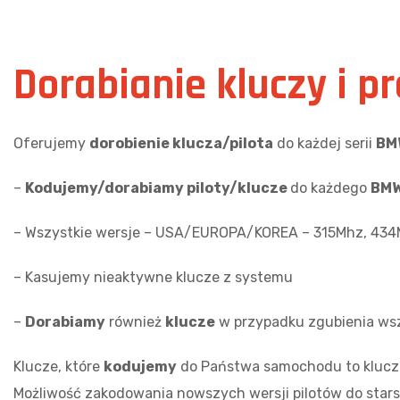
Dorabianie kluczy i 
Oferujemy
dorobienie klucza/pilota
do każdej serii
BMW
–
Kodujemy/dorabiamy piloty/klucze
do każdego
BM
– Wszystkie wersje – USA/EUROPA/KOREA – 315Mhz, 43
– Kasujemy nieaktywne klucze z systemu
–
Dorabiamy
również
klucze
w przypadku zgubienia wszy
Klucze, które
kodujemy
do Państwa samochodu to klucze
Możliwość zakodowania nowszych wersji pilotów do stars