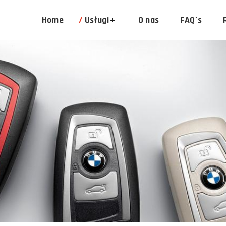
Home
Usługi
O nas
FAQ`s