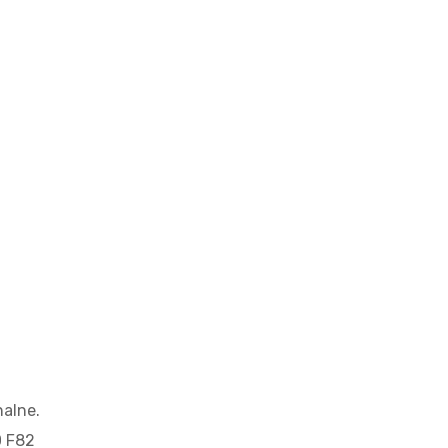
alne.
0 F82