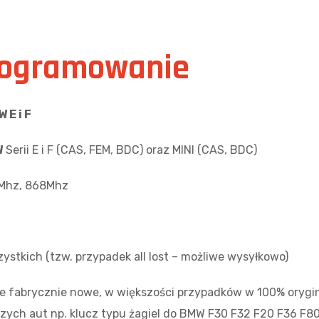
programowanie
 E i F
W
Serii E i F (CAS, FEM, BDC) oraz MINI (CAS, BDC)
4Mhz, 868Mhz
stkich (tzw. przypadek all lost – możliwe wysyłkowo)
 fabrycznie nowe, w większości przypadków w 100% orygin
zych aut np. klucz typu żagiel do BMW F30 F32 F20 F36 F8